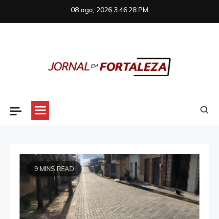
Skip
08 ago, 2026
3:46:29 PM
to
content
Jornal em Fortaleza
9 MINS READ