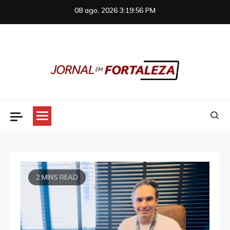
Skip
08 ago, 2026
3:19:56 PM
to
content
Jornal em Fortaleza
2 MINS READ