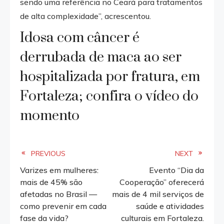
sendo uma referência no Ceará para tratamentos
de alta complexidade”, acrescentou.
Idosa com câncer é
derrubada de maca ao ser
hospitalizada por fratura, em
Fortaleza; confira o vídeo do
momento
Read
PREVIOUS
NEXT
Varizes em mulheres:
Evento “Dia da
more
mais de 45% são
Cooperação” oferecerá
afetadas no Brasil —
mais de 4 mil serviços de
articles
como prevenir em cada
saúde e atividades
fase da vida?
culturais em Fortaleza.