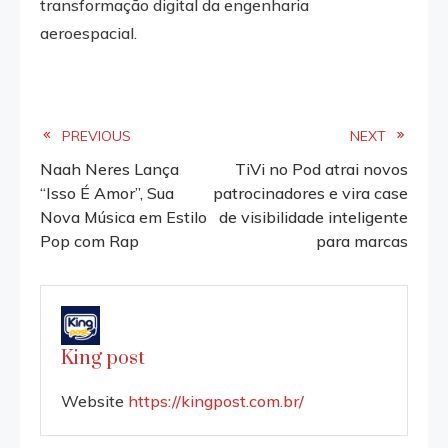
transformação digital da engenharia
aeroespacial.
Read
PREVIOUS
NEXT
Naah Neres Lança
TiVi no Pod atrai novos
more
“Isso É Amor”, Sua
patrocinadores e vira case
Nova Música em Estilo
de visibilidade inteligente
articles
Pop com Rap
para marcas
King post
Website
https://kingpost.com.br/