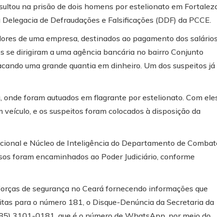
sultou na prisão de dois homens por estelionato em Fortaleza
a Delegacia de Defraudações e Falsificações (DDF) da PCCE.
alores de uma empresa, destinados ao pagamento dos salário
s se dirigiram a uma agência bancária no bairro Conjunto
acando uma grande quantia em dinheiro. Um dos suspeitos já
a, onde foram autuados em flagrante por estelionato. Com eles
 veículo, e os suspeitos foram colocados à disposição da
cional e Núcleo de Inteligência do Departamento de Combat
esos foram encaminhados ao Poder Judiciário, conforme
forças de segurança no Ceará fornecendo informações que
eitas para o número 181, o Disque-Denúncia da Secretaria da
 (85) 3101-0181, que é o número de WhatsApp, por meio do