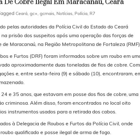
ga De Cobre Ilegal Em Maracanaú, Ceará
Tagged
,
,
,
,
,
Ceará
gc+
gcmais
Notícias
Polícia
R7
o pelas autoridades da Polícia Civil do Estado do Ceará
o na prisão dos suspeitos após uma operação das forças de
de de Maracanaú, na Região Metropolitana de Fortaleza (RMF)
ubos e Furtos (DRF) foram informados sobre um roubo em um
levado aproximadamente duas toneladas de fios de cobre. Com
gações e, entre sexta-feira (9) e sábado (10), encontraram, e
rmazenado.
 24 e 35 anos, que estavam em posse dos fios de cobre, uma
o criminosa. Além disso, foram encontrados no local oito
rios instrumentos usados para a retirada dos cabos.
ados à Delegacia de Roubos e Furtos da Polícia Civil, onde
oubo qualificado e posse ilegal de arma de fogo.