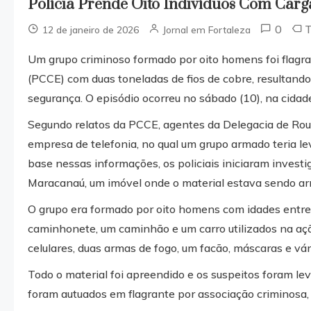
Polícia Prende Oito Indivíduos Com Car
0
12 de janeiro de 2026
Jornal em Fortaleza
Um grupo criminoso formado por oito homens foi flagrad
(PCCE) com duas toneladas de fios de cobre, resultand
segurança. O episódio ocorreu no sábado (10), na cida
Segundo relatos da PCCE, agentes da Delegacia de Ro
empresa de telefonia, no qual um grupo armado teria 
base nessas informações, os policiais iniciaram investi
Maracanaú, um imóvel onde o material estava sendo a
O grupo era formado por oito homens com idades entre
caminhonete, um caminhão e um carro utilizados na açã
celulares, duas armas de fogo, um facão, máscaras e vá
Todo o material foi apreendido e os suspeitos foram lev
foram autuados em flagrante por associação criminosa, r