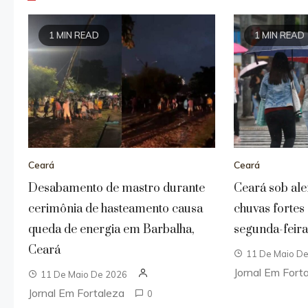
1 MIN READ
1 MIN READ
Ceará
Ceará
Desabamento de mastro durante
Ceará sob ale
cerimônia de hasteamento causa
chuvas fortes
queda de energia em Barbalha,
segunda-feira 
Ceará
11 De Maio D
Jornal Em Fort
11 De Maio De 2026
Jornal Em Fortaleza
0