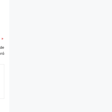
 de
ará