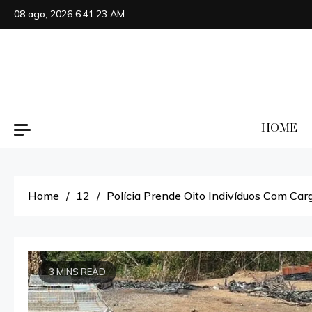
Skip
08 ago, 2026
6:41:24 AM
to
content
HOME
Home
12
Polícia Prende Oito Indivíduos Com Car
3 MINS READ