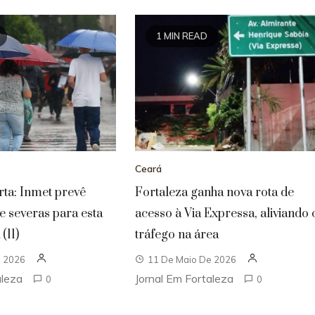
1 MIN READ
Ceará
rta: Inmet prevê
Fortaleza ganha nova rota de
 e severas para esta
acesso à Via Expressa, aliviando 
(11)
tráfego na área
e 2026
11 De Maio De 2026
aleza
Jornal Em Fortaleza
0
0