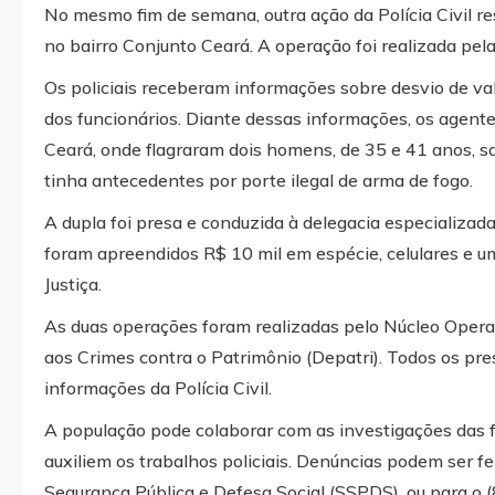
No mesmo fim de semana, outra ação da Polícia Civil re
no bairro Conjunto Ceará. A operação foi realizada pel
Os policiais receberam informações sobre desvio de v
dos funcionários. Diante dessas informações, os agente
Ceará, onde flagraram dois homens, de 35 e 41 anos, s
tinha antecedentes por porte ilegal de arma de fogo.
A dupla foi presa e conduzida à delegacia especializad
foram apreendidos R$ 10 mil em espécie, celulares e um
Justiça.
As duas operações foram realizadas pelo Núcleo Opera
aos Crimes contra o Patrimônio (Depatri). Todos os pr
informações da Polícia Civil.
A população pode colaborar com as investigações das 
auxiliem os trabalhos policiais. Denúncias podem ser f
Segurança Pública e Defesa Social (SSPDS), ou para o