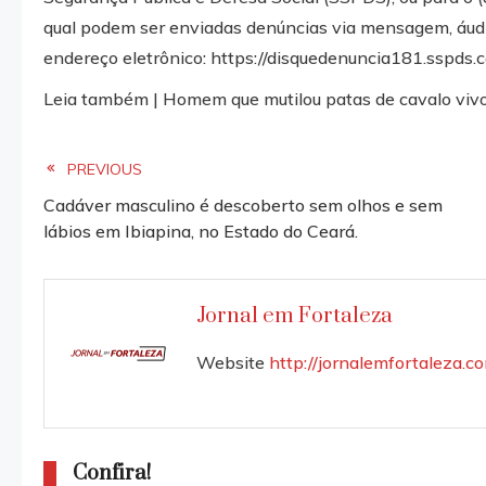
qual podem ser enviadas denúncias via mensagem, áudio,
endereço eletrônico: https://disquedenuncia181.sspds.ce
Leia também | Homem que mutilou patas de cavalo vivo
Read
PREVIOUS
Cadáver masculino é descoberto sem olhos e sem
more
lábios em Ibiapina, no Estado do Ceará.
articles
Jornal em Fortaleza
Website
http://jornalemfortaleza.c
Confira!