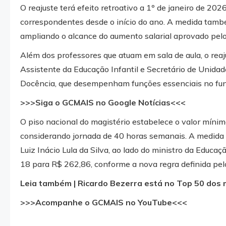
O reajuste terá efeito retroativo a 1º de janeiro de 20
correspondentes desde o início do ano. A medida també
ampliando o alcance do aumento salarial aprovado pelo
Além dos professores que atuam em sala de aula, o reaj
Assistente da Educação Infantil e Secretário de Unidad
Docência, que desempenham funções essenciais no fun
>>>Siga o GCMAIS no Google Notícias<<<
O piso nacional do magistério estabelece o valor mínim
considerando jornada de 40 horas semanais. A medida pr
Luiz Inácio Lula da Silva, ao lado do ministro da Educa
18 para R$ 262,86, conforme a nova regra definida pe
Leia também | Ricardo Bezerra está no Top 50 dos ma
>>>Acompanhe o GCMAIS no YouTube<<<