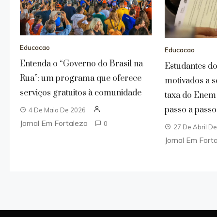
Educacao
Educacao
Entenda o “Governo do Brasil na
Estudantes d
Rua”: um programa que oferece
motivados a so
serviços gratuitos à comunidade
taxa do Enem
passo a passo
4 De Maio De 2026
Jornal Em Fortaleza
0
27 De Abril D
Jornal Em Fort