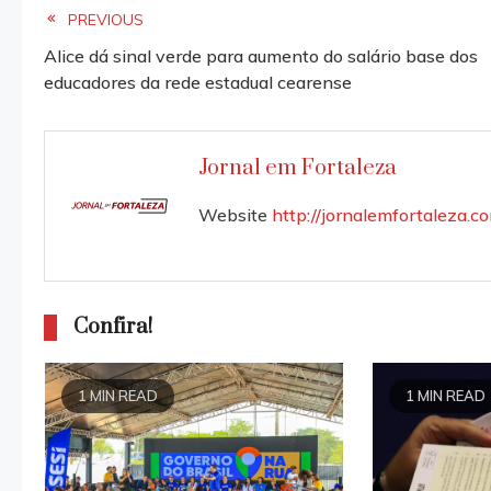
Read
PREVIOUS
Alice dá sinal verde para aumento do salário base dos
more
educadores da rede estadual cearense
articles
Jornal em Fortaleza
Website
http://jornalemfortaleza.c
Confira!
1 MIN READ
1 MIN READ