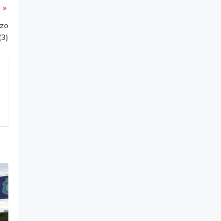
azo
(3)