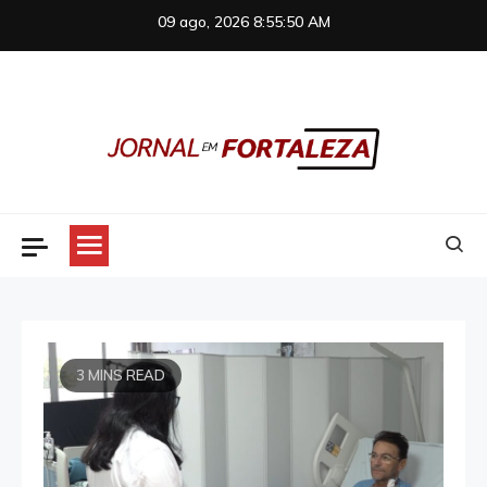
Skip
09 ago, 2026
8:55:50 AM
to
content
Jornal em Fortaleza
3 MINS READ