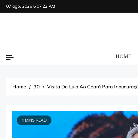
Skip
07 ago, 2026
6:07:23 AM
to
content
HOME
Home
30
Visita De Lula Ao Ceará Para Inauguraç
4 MINS READ