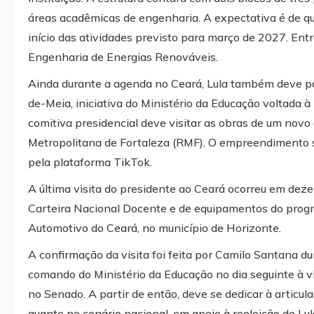
áreas acadêmicas de engenharia. A expectativa é de qu
início das atividades previsto para março de 2027. En
Engenharia de Energias Renováveis.
Ainda durante a agenda no Ceará, Lula também deve pa
de-Meia, iniciativa do Ministério da Educação voltada 
comitiva presidencial deve visitar as obras de um novo
Metropolitana de Fortaleza (RMF). O empreendimento 
pela plataforma TikTok.
A última visita do presidente ao Ceará ocorreu em dez
Carteira Nacional Docente e de equipamentos do progr
Automotivo do Ceará, no município de Horizonte.
A confirmação da visita foi feita por Camilo Santana du
comando do Ministério da Educação no dia seguinte à vi
no Senado. A partir de então, deve se dedicar à articul
quanto no cenário nacional, em apoio à reeleição de Lul