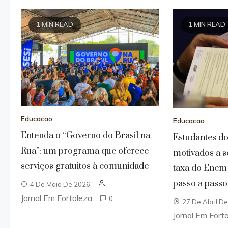
1 MIN READ
1 MIN READ
Educacao
Educacao
Entenda o “Governo do Brasil na
Estudantes d
Rua”: um programa que oferece
motivados a so
serviços gratuitos à comunidade
taxa do Enem
passo a passo
4 De Maio De 2026
Jornal Em Fortaleza
0
27 De Abril D
Jornal Em Fort