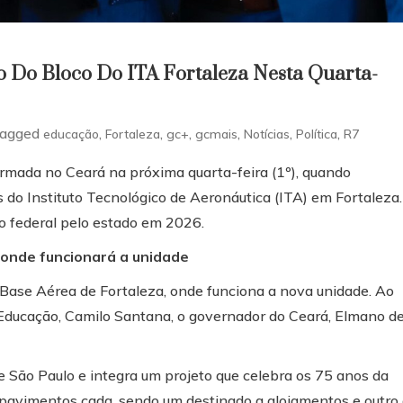
o Do Bloco Do ITA Fortaleza Nesta Quarta-
agged
,
,
,
,
,
,
educação
Fortaleza
gc+
gcmais
Notícias
Política
R7
irmada no Ceará na próxima quarta-feira (1º), quando
 do Instituto Tecnológico de Aeronáutica (ITA) em Fortaleza.
o federal pelo estado em 2026.
 onde funcionará a unidade
 Base Aérea de Fortaleza, onde funciona a nova unidade. Ao
a Educação, Camilo Santana, o governador do Ceará, Elmano d
e São Paulo e integra um projeto que celebra os 75 anos da
ês pavimentos cada, sendo um destinado a alojamentos e outro