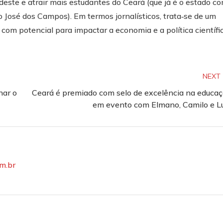
rdeste e atrair mais estudantes do Ceará (que já é o estado c
 José dos Campos). Em termos jornalísticos, trata‑se de um
com potencial para impactar a economia e a política científi
NEXT
nar o
Ceará é premiado com selo de excelência na educa
em evento com Elmano, Camilo e L
om.br