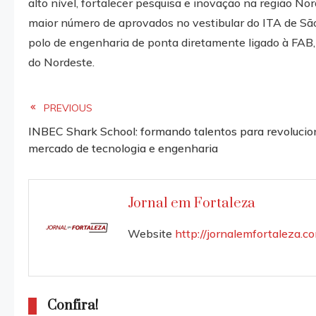
alto nível, fortalecer pesquisa e inovação na região No
maior número de aprovados no vestibular do ITA de São
polo de engenharia de ponta diretamente ligado à FAB, 
do Nordeste.
Read
PREVIOUS
INBEC Shark School: formando talentos para revolucio
more
mercado de tecnologia e engenharia
articles
Jornal em Fortaleza
Website
http://jornalemfortaleza.c
Confira!