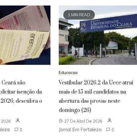
1 MIN READ
Educacao
o Ceará são
Vestibular 2026.2 da Uece atrai
licitar isenção da
mais de 15 mil candidatos na
 2026; descubra o
abertura das provas neste
domingo (26)
e 2026
27 De Abril De 2026
aleza
Jornal Em Fortaleza
0
0