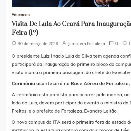
Educacao
Visita De Lula Ao Ceará Para Inauguraçã
Feira (1º)
0
T
30 de março de 2026
Jornal em Fortaleza
O presidente Luiz Inácio Lula da Silva tem agenda conf
participará da inauguração do primeiro bloco do campus
visita marca a primeira passagem do chefe do Executiv
Cerimônia acontecerá na Base Aérea de Fortaleza,
A cerimônia está prevista para ocorrer pela manhã, na
lado de Lula, devem participar do evento o ministro d
Freitas, e o prefeito de Fortaleza, Evandro Leitão.
O novo campus do ITA será o primeiro fora do estado d
instituição. A estrutura contará com dois blocos de tr