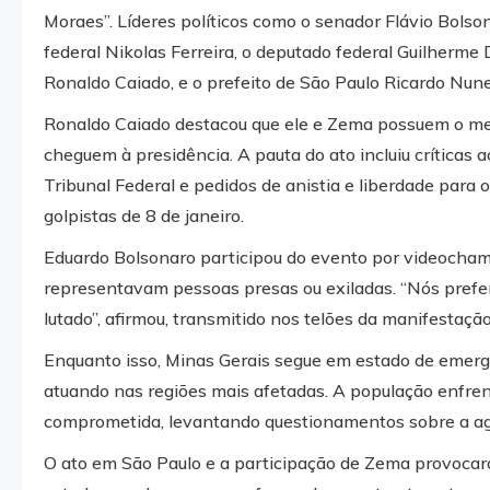
Moraes”. Líderes políticos como o senador Flávio Bols
federal Nikolas Ferreira, o deputado federal Guilherme 
Ronaldo Caiado, e o prefeito de São Paulo Ricardo Nu
Ronaldo Caiado destacou que ele e Zema possuem o mesm
cheguem à presidência. A pauta do ato incluiu críticas 
Tribunal Federal e pedidos de anistia e liberdade para
golpistas de 8 de janeiro.
Eduardo Bolsonaro participou do evento por videocham
representavam pessoas presas ou exiladas. “Nós preferi
lutado”, afirmou, transmitido nos telões da manifestação
Enquanto isso, Minas Gerais segue em estado de emergê
atuando nas regiões mais afetadas. A população enfrent
comprometida, levantando questionamentos sobre a ag
O ato em São Paulo e a participação de Zema provocara