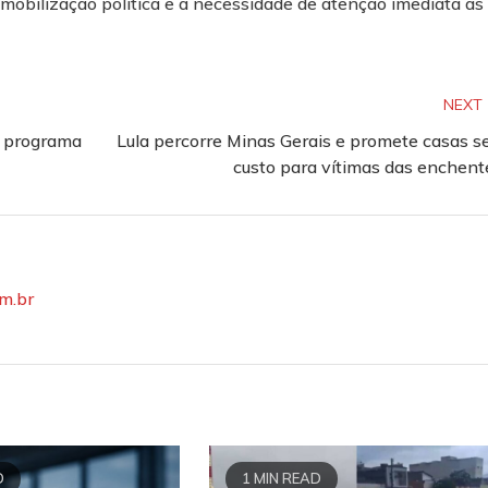
 mobilização política e a necessidade de atenção imediata às
NEXT
m programa
Lula percorre Minas Gerais e promete casas 
custo para vítimas das enchent
om.br
D
1 MIN READ