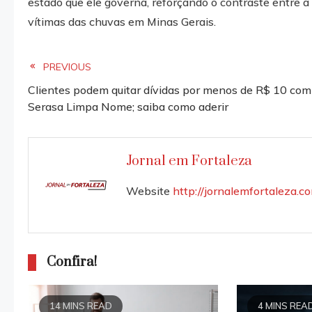
estado que ele governa, reforçando o contraste entre a
vítimas das chuvas em Minas Gerais.
Read
PREVIOUS
Clientes podem quitar dívidas por menos de R$ 10 co
more
Serasa Limpa Nome; saiba como aderir
articles
Jornal em Fortaleza
Website
http://jornalemfortaleza.c
Confira!
14 MINS READ
4 MINS REA