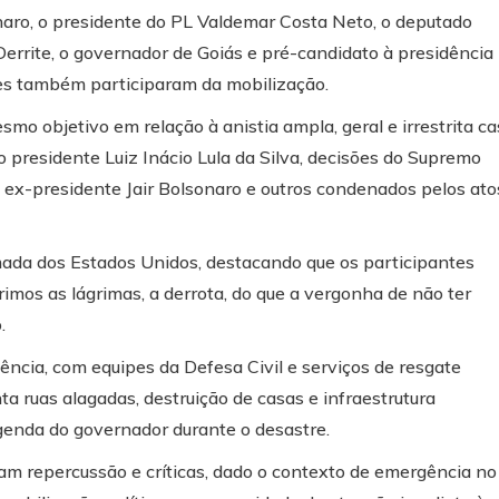
onaro, o presidente do PL Valdemar Costa Neto, o deputado
Derrite, o governador de Goiás e pré-candidato à presidência
nes também participaram da mobilização.
o objetivo em relação à anistia ampla, geral e irrestrita ca
ao presidente Luiz Inácio Lula da Silva, decisões do Supremo
 o ex-presidente Jair Bolsonaro e outros condenados pelos ato
ada dos Estados Unidos, destacando que os participantes
mos as lágrimas, a derrota, do que a vergonha de não ter
.
ncia, com equipes da Defesa Civil e serviços de resgate
a ruas alagadas, destruição de casas e infraestrutura
enda do governador durante o desastre.
m repercussão e críticas, dado o contexto de emergência no