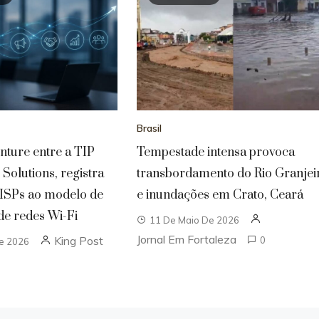
Brasil
enture entre a TIP
Tempestade intensa provoca
l Solutions, registra
transbordamento do Rio Granjei
 ISPs ao modelo de
e inundações em Crato, Ceará
de redes Wi-Fi
11 De Maio De 2026
Jornal Em Fortaleza
King Post
0
De 2026