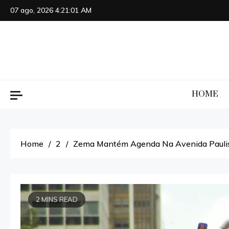
Skip
07 ago, 2026
4:21:02 AM
to
content
HOME
Home
2
Zema Mantém Agenda Na Avenida Paulist
2 MINS READ