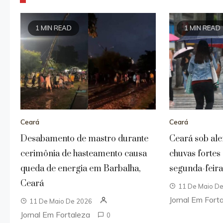
1 MIN READ
1 MIN READ
Ceará
Ceará
Desabamento de mastro durante
Ceará sob ale
cerimônia de hasteamento causa
chuvas fortes
queda de energia em Barbalha,
segunda-feira 
Ceará
11 De Maio D
Jornal Em Fort
11 De Maio De 2026
Jornal Em Fortaleza
0