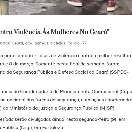
ntra Violência Às Mulheres No Ceará”
agged
,
,
,
,
,
Ceará
gc+
gcmais
Notícias
Polícia
R7
á para combater casos de violência contra a mulher resulta
iro e 8 de março. Somente neste final de semana, foram
aria da Segurança Pública e Defesa Social do Ceará (SSPDS-
 meio da Coordenadoria de Planejamento Operacional (Copol
ão nacional das forças de segurança, com ações coordenada
 do Ministério da Justiça e Segurança Pública (MJSP).
eríodo serão divulgadas ainda nesta segunda-feira (9), em
Pública (Cisp), em Fortaleza.