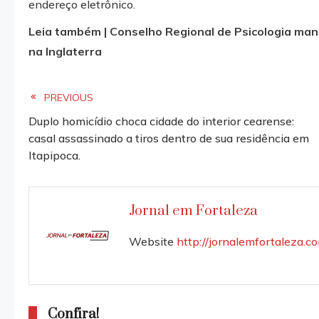
endereço eletrônico.
Leia também | Conselho Regional de Psicologia man
na Inglaterra
Read
PREVIOUS
Duplo homicídio choca cidade do interior cearense:
more
casal assassinado a tiros dentro de sua residência em
Itapipoca.
articles
Jornal em Fortaleza
Website
http://jornalemfortaleza.c
Confira!