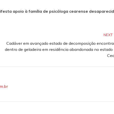
ifesta apoio à família de psicóloga cearense desapareci
NEXT
Cadáver em avançado estado de decomposição encontr
dentro de geladeira em residência abandonada no estado
Cea
om.br