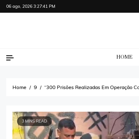
Skip
06 ago, 2026
3:27:42 PM
to
content
HOME
Home
9
“300 Prisões Realizadas Em Operação Co
3 MINS READ