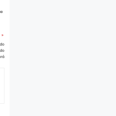
da
ado
 do
rá