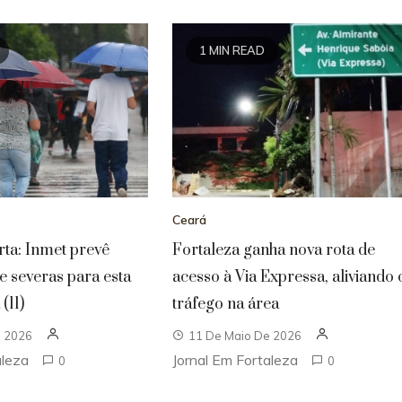
1 MIN READ
Ceará
rta: Inmet prevê
Fortaleza ganha nova rota de
 e severas para esta
acesso à Via Expressa, aliviando 
(11)
tráfego na área
e 2026
11 De Maio De 2026
aleza
Jornal Em Fortaleza
0
0