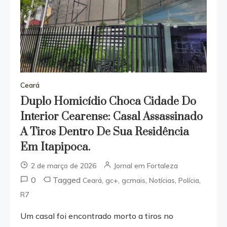
Ceará
Duplo Homicídio Choca Cidade Do
Interior Cearense: Casal Assassinado
A Tiros Dentro De Sua Residência
Em Itapipoca.
2 de março de 2026
Jornal em Fortaleza
0
Tagged
,
,
,
,
,
Ceará
gc+
gcmais
Notícias
Polícia
R7
Um casal foi encontrado morto a tiros no