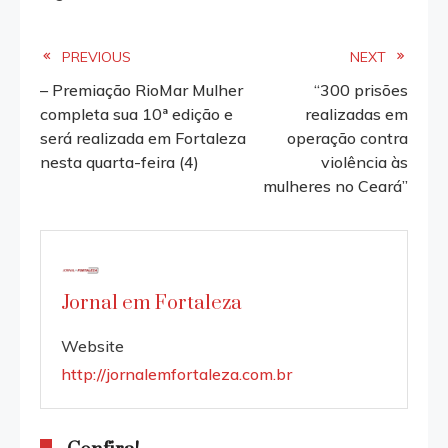
Read
PREVIOUS
NEXT
– Premiação RioMar Mulher
“300 prisões
more
completa sua 10ª edição e
realizadas em
será realizada em Fortaleza
operação contra
articles
nesta quarta-feira (4)
violência às
mulheres no Ceará”
Jornal em Fortaleza
Website
http://jornalemfortaleza.com.br