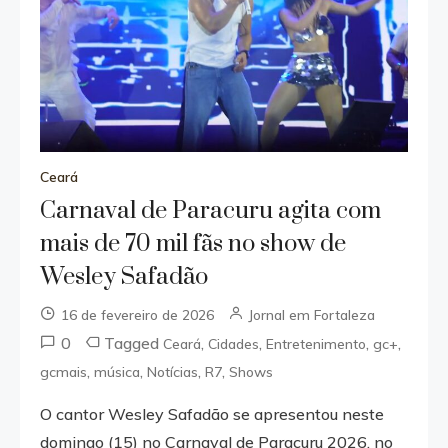
Ceará
Carnaval de Paracuru agita com
mais de 70 mil fãs no show de
Wesley Safadão
16 de fevereiro de 2026
Jornal em Fortaleza
0
Tagged
,
,
,
,
Ceará
Cidades
Entretenimento
gc+
,
,
,
,
gcmais
música
Notícias
R7
Shows
O cantor Wesley Safadão se apresentou neste
domingo (15) no Carnaval de Paracuru 2026, no