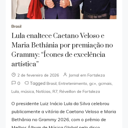
Brasil
Lula enaltece Caetano Veloso e
Maria Bethânia por premiação no
Grammy: “Ícones de excelência
artística”
2 de fevereiro de 2026
Jornal em Fortaleza
0
Tagged
,
,
,
,
Brasil
Entretenimento
gc+
gcmais
,
,
,
,
Lula
música
Notícias
R7
Réveillon de Fortaleza
O presidente Luiz Inácio Lula da Silva celebrou
publicamente a vitória de Caetano Veloso e Maria
Bethânia no Grammy 2026, com o prêmio de
Melhor Álbum de Música Global pelo disco