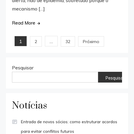
alerta, não de epidemia, sobretudo porque o
mecanismo […]
Read More
Paginação
1
…
2
32
Próximo
de
posts
Pesquisar
Pesquisar
Notícias
Entrada de novos sócios: como estruturar acordos
para evitar conflitos futuros