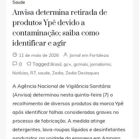
Saude
Anvisa determina retirada de
produtos Ypê devido a
contaminação; saiba como
identificar e agir
11 de maio de 2026
Jornal em Fortaleza
0
Tagged
,
,
,
,
Brasil
gc+
gcmais
jornalismo
,
,
,
,
Notícias
R7
saude
Zedia
Zedia Destaques
A Agência Nacional de Vigilância Sanitária
(Anvisa) determinou nesta quinta-feira (7) o
recolhimento de diversos produtos da marca Ypê
após identificar falhas consideradas graves no
processo de fabricação. A medida atinge
detergentes, lava-roupas líquidos e desinfetantes
produzidos na unidade da empresa em Amparo,