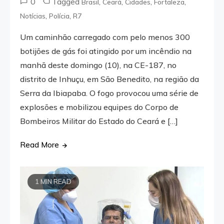
0
Tagged
,
,
,
,
Brasil
Ceará
Cidades
Fortaleza
,
,
Notícias
Polícia
R7
Um caminhão carregado com pelo menos 300
botijões de gás foi atingido por um incêndio na
manhã deste domingo (10), na CE-187, no
distrito de Inhuçu, em São Benedito, na região da
Serra da Ibiapaba. O fogo provocou uma série de
explosões e mobilizou equipes do Corpo de
Bombeiros Militar do Estado do Ceará e […]
Read More
1 MIN READ