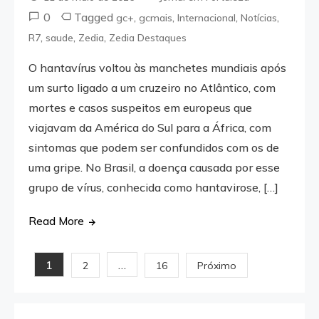
0
Tagged
,
,
,
,
gc+
gcmais
Internacional
Notícias
,
,
,
R7
saude
Zedia
Zedia Destaques
O hantavírus voltou às manchetes mundiais após
um surto ligado a um cruzeiro no Atlântico, com
mortes e casos suspeitos em europeus que
viajavam da América do Sul para a África, com
sintomas que podem ser confundidos com os de
uma gripe. No Brasil, a doença causada por esse
grupo de vírus, conhecida como hantavirose, […]
Read More
Paginação
1
…
2
16
Próximo
de