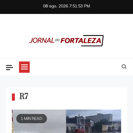
Skip
08 ago, 2026
7:51:54 PM
to
content
Jornal em Fortaleza
R7
1 MIN READ