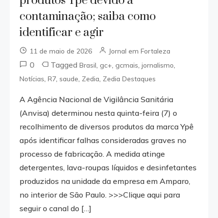
produtos Ypê devido a
contaminação; saiba como
identificar e agir
11 de maio de 2026
Jornal em Fortaleza
0
Tagged
,
,
,
,
Brasil
gc+
gcmais
jornalismo
,
,
,
,
Notícias
R7
saude
Zedia
Zedia Destaques
A Agência Nacional de Vigilância Sanitária
(Anvisa) determinou nesta quinta-feira (7) o
recolhimento de diversos produtos da marca Ypê
após identificar falhas consideradas graves no
processo de fabricação. A medida atinge
detergentes, lava-roupas líquidos e desinfetantes
produzidos na unidade da empresa em Amparo,
no interior de São Paulo. >>>Clique aqui para
seguir o canal do […]